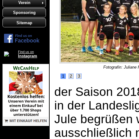
Verein
Sponsoring
Sitemap
Find us on
Instagram
Fotografin: Julian
1
2
3
der Saison 2018
in der Landesli
Jule begrüßen w
ausschließlich 