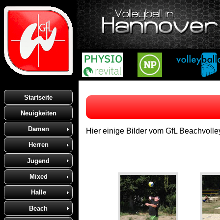
Startseite
Neuigkeiten
Damen
Hier einige Bilder vom GfL Beachvolle
Herren
Jugend
Mixed
Halle
Beach