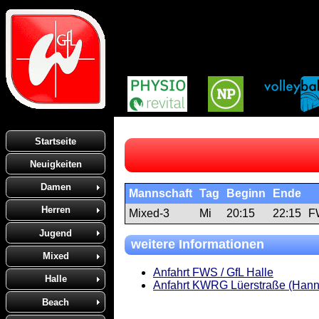
Startseite
Neuigkeiten
Damen
Mannschaft
Tag
Beginn
Ende
Herren
Mixed-3
Mi
20:15
22:15
F
Jugend
weitere Informationen
Mixed
Anfahrt FWS / GfL Halle
Halle
Anfahrt KWRG Lüerstraße (Hann
Beach