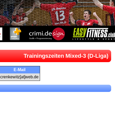
Trainingszeiten Mixed-3 (D-Liga)
E-Mail
crenkewitz[at]web.de