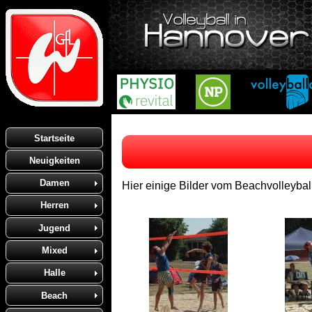
Startseite
Neuigkeiten
Damen
Hier einige Bilder vom Beachvolleybal
Herren
Jugend
Mixed
Halle
Beach