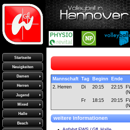
Startseite
Neuigkeiten
Damen
Mannschaft
Tag
Beginn
Ende
Herren
2. Herren
Di
20:15
22:15
F
(
Jugend
Fr
18:15
20:15
F
Mixed
(
Halle
weitere Informationen
Beach
Anfahrt FWS / GfL Halle