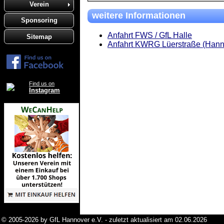
Verein
weitere Informationen
Sponsoring
Anfahrt FWS / GfL Halle
Sitemap
Anfahrt KWRG Lüerstraße (Hann
Find us on
Instagram
© 2005-2026 by GfL Hannover e.V. - zuletzt aktualisiert am 02.06.2026