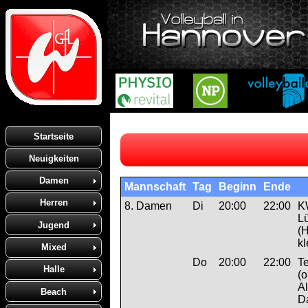
Startseite
Neuigkeiten
Damen
Mannschaft
Tag
Beginn
Ende
Herren
8. Damen
Di
20:00
22:00
K
L
Jugend
(
kl
Mixed
Do
20:00
22:00
T
Halle
(o
A
Beach
D