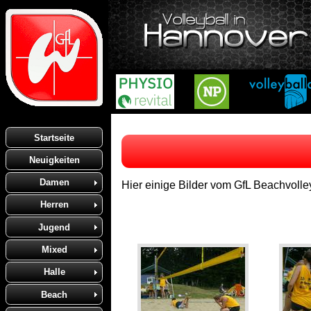
Startseite
Neuigkeiten
Damen
Hier einige Bilder vom GfL Beachvolle
Herren
Jugend
Mixed
Halle
Beach