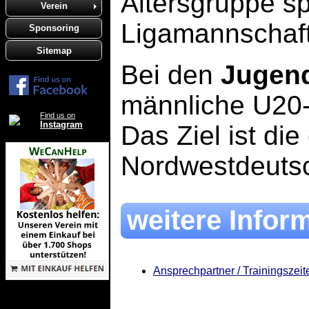
Altersgruppe sp
Verein
Ligamannschaft
Sponsoring
Sitemap
Bei den
Jugend
männliche U20-
Find us on
Instagram
Das Ziel ist di
Nordwestdeutsc
weitere Infor
Ansprechpartner / Trainingszeit