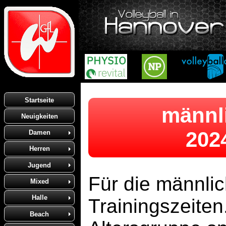
Startseite
männl
Neuigkeiten
202
Damen
Herren
Jugend
Für die männli
Mixed
Halle
Trainingszeiten
Beach