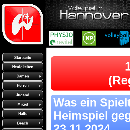
Startseite
Neuigkeiten
(Re
Damen
Herren
Jugend
Was ein Spiel
Mixed
Heimspiel geg
Halle
Beach
23.11.2024