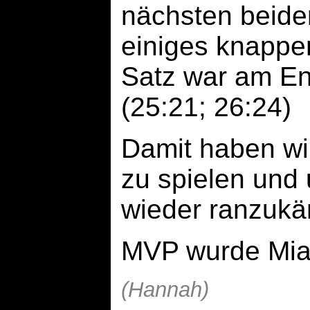
nächsten beide
einiges knapper
Satz war am En
(25:21; 26:24)
Damit haben wir
zu spielen und
wieder ranzukä
MVP wurde Mia
(Hannah)