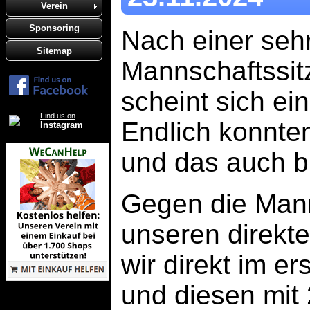
Verein
Sponsoring
Nach einer seh
Sitemap
Mannschaftssi
scheint sich ei
Find us on
Endlich konnte
Instagram
und das auch b
Gegen die Mann
unseren direkt
wir direkt im e
und diesen mit