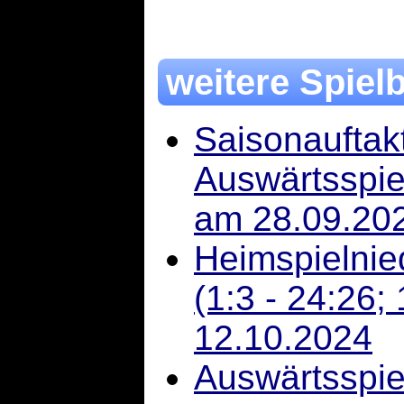
weitere Spiel
Saisonaufta
Auswärtsspie
am 28.09.20
Heimspielnie
(1:3 - 24:26;
12.10.2024
Auswärtsspie