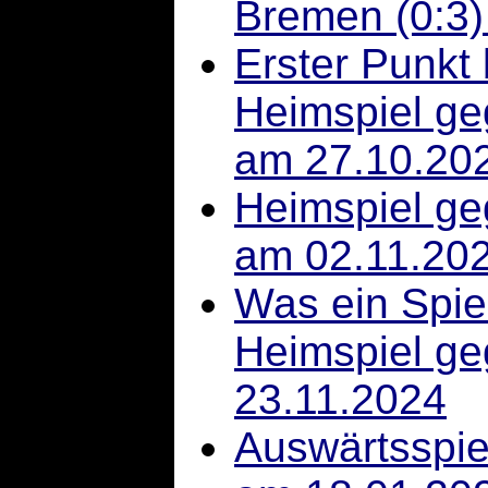
Bremen (0:3)
Erster Punkt
Heimspiel ge
am 27.10.20
Heimspiel g
am 02.11.20
Was ein Spie
Heimspiel ge
23.11.2024
Auswärtsspie