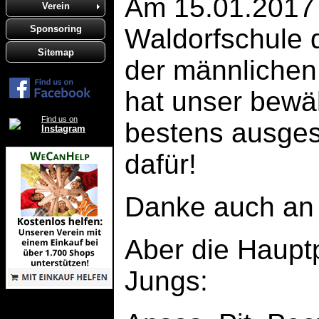
Am 15.01.2017 
Verein
Waldorfschule 
Sponsoring
Sitemap
der männlichen
hat unser bewä
Find us on
bestens ausges
Instagram
dafür!
Danke auch an M
Aber die Haupt
Jungs: