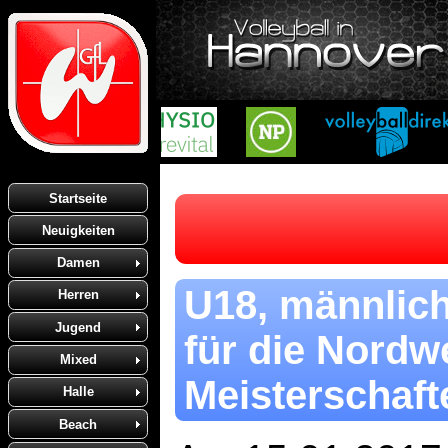
Startseite
Neuigkeiten
Damen
U18, männlich,
Herren
Jugend
für die Nord
Mixed
Meisterschaft
Halle
Beach