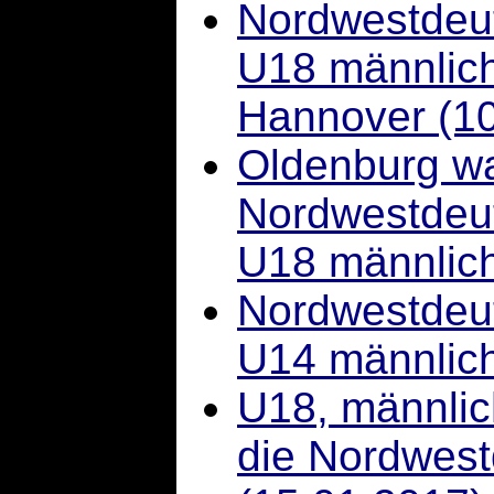
Nordwestdeu
U18 männlich
Hannover (10
Oldenburg wa
Nordwestdeu
U18 männlich
Nordwestdeu
U14 männlich
U18, männlich
die Nordwest