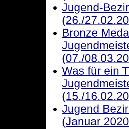
Jugend-Bezir
(26./27.02.2
Bronze Medai
Jugendmeist
(07./08.03.2
Was für ein 
Jugendmeiste
(15./16.02.2
Jugend Bezir
(Januar 2020