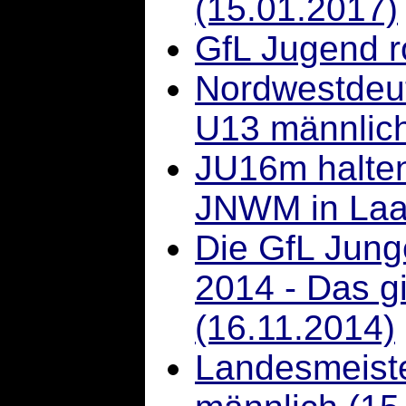
(15.01.2017)
GfL Jugend r
Nordwestdeu
U13 männlich
JU16m halten
JNWM in Laat
Die GfL Jung
2014 - Das g
(16.11.2014)
Landesmeist