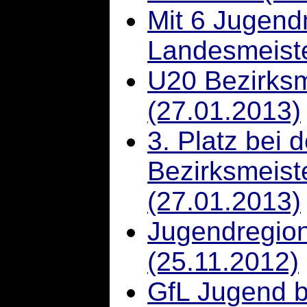
Mit 6 Jugend
Landesmeiste
U20 Bezirksm
(27.01.2013)
3. Platz bei 
Bezirksmeist
(27.01.2013)
Jugendregion
(25.11.2012)
GfL Jugend 