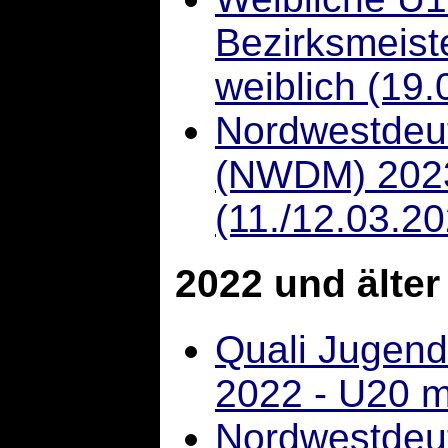
Bezirksmeist
weiblich (19.
Nordwestdeu
(NWDM) 2023 
(11./12.03.2
2022 und älter
Quali Jugend
2022 - U20 m
Nordwestdeut