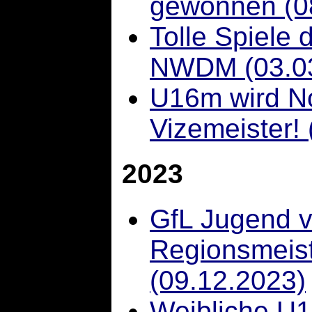
gewonnen (0
Tolle Spiele 
NWDM (03.03
U16m wird N
Vizemeister! 
2023
GfL Jugend ve
Regionsmeist
(09.12.2023)
Weibliche U1