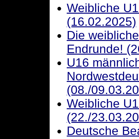
Weibliche U1
(16.02.2025)
Die weibliche
Endrunde! (2
U16 männlich 
Nordwestdeut
(08./09.03.2
Weibliche U
(22./23.03.2
Deutsche Bea