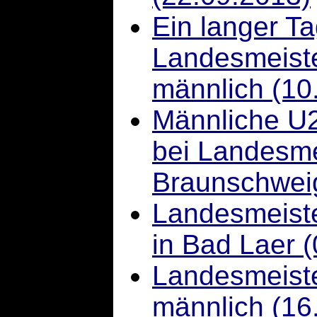
Ein langer T
Landesmeist
männlich (10
Männliche U20
bei Landesme
Braunschweig
Landesmeiste
in Bad Laer 
Landesmeist
männlich (16