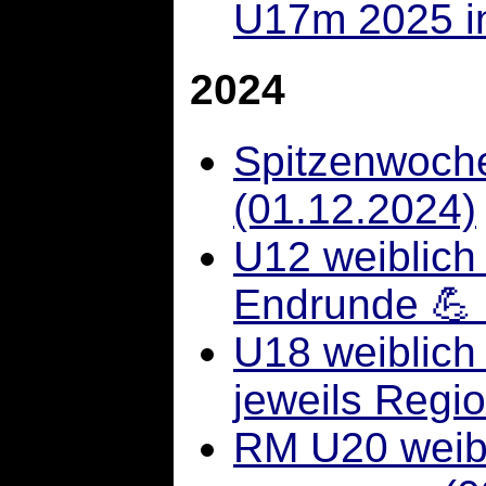
U17m 2025 in
2024
Spitzenwoche
(01.12.2024)
U12 weiblich q
Endrunde 💪 
U18 weiblich
jeweils Regi
RM U20 weibl