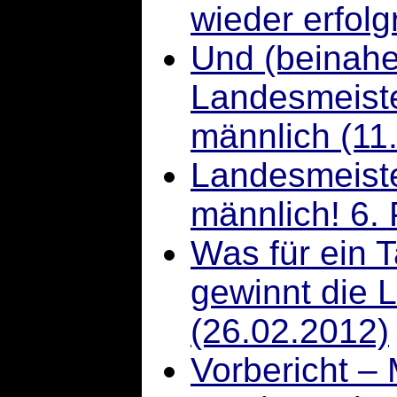
wieder erfolg
Und (beinahe
Landesmeist
männlich (11
Landesmeist
männlich! 6. 
Was für ein 
gewinnt die 
(26.02.2012)
Vorbericht – 