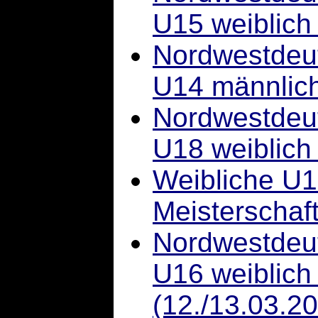
U15 weiblich
Nordwestdeut
U14 männlich
Nordwestdeut
U18 weiblich
Weibliche U1
Meisterschaft
Nordwestdeut
U16 weiblich
(12./13.03.2