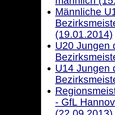
männlich (15
Männliche U1
Bezirksmeiste
(19.01.2014)
U20 Jungen 
Bezirksmeist
U14 Jungen d
Bezirksmeist
Regionsmeist
- GfL Hannov
(22.09.2013)