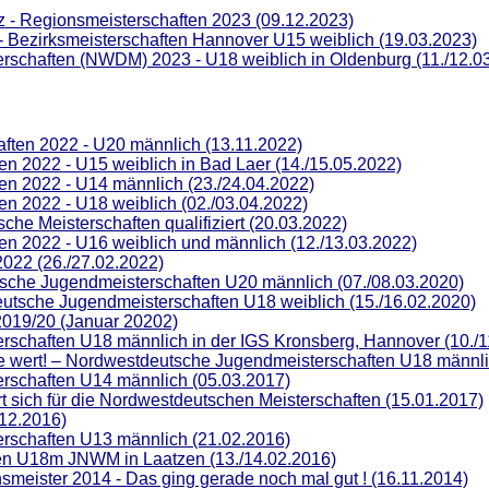
tz - Regionsmeisterschaften 2023 (09.12.2023)
- Bezirksmeisterschaften Hannover U15 weiblich (19.03.2023)
schaften (NWDM) 2023 - U18 weiblich in Oldenburg (11./12.0
ften 2022 - U20 männlich (13.11.2022)
n 2022 - U15 weiblich in Bad Laer (14./15.05.2022)
en 2022 - U14 männlich (23./24.04.2022)
n 2022 - U18 weiblich (02./03.04.2022)
he Meisterschaften qualifiziert (20.03.2022)
n 2022 - U16 weiblich und männlich (12./13.03.2022)
022 (26./27.02.2022)
sche Jugendmeisterschaften U20 männlich (07./08.03.2020)
deutsche Jugendmeisterschaften U18 weiblich (15./16.02.2020)
2019/20 (Januar 20202)
schaften U18 männlich in der IGS Kronsberg, Hannover (10./1
e wert! – Nordwestdeutsche Jugendmeisterschaften U18 männli
rschaften U14 männlich (05.03.2017)
ert sich für die Nordwestdeutschen Meisterschaften (15.01.2017)
.12.2016)
rschaften U13 männlich (21.02.2016)
en U18m JNWM in Laatzen (13./14.02.2016)
meister 2014 - Das ging gerade noch mal gut ! (16.11.2014)