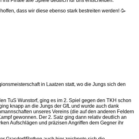
 ins Finale alle Spiele deutlich für uns entscheiden.
hoffen, dass wir diese ebenso stark bestreiten werden! 🥳
onsmeisterschaft in Laatzen statt, wo die Jungs sich den
n TuS Wunstorf, ging es im 2. Spiel gegen den TKH schon
z ging knapp an die Jungs der GfL und wurde auch dank
enmannschaften unseres Vereins (die auf den anderen Feldern
 Kampf gewonnen. Der 2. Satz ging dann relativ deutlich an
tarken Aufschlägen und präzisen Angriffen dem Gegner ihr
ter Grasdorf/Rethen auch hier zeichnete sich die