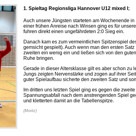
1. Spieltag Regionsliga Hannover U12 mixed I;
Auch unsere Jüngsten starteten am Wochenende in i
einer frühen Anreise nach Winsen ging es für unser
fuhren direkt einen ungefährdeten 2:0 Sieg ein.
Danach kam es zum vermeintlichen Spitzenspiel de
gemsicht gespielt). Auch wenn man den ersten Satz
zweiten ein wenig ein und ließen sich von den gute
Ruhe bringen.
Gerade in dieser Altersklasse gilt es aber schon zu l
Jungs zeigten Nervenstärke und zogen auf ihrer Sei
guter Spielaufbau sicherte den zweiten Satz und som
Im dritten uns letzten Spiel ging es gegen die zwe
Spannungsabfall nach dem anstrengenden Spiel geg
und kletterten damit an die Tabellenspitze.
(Moritz)