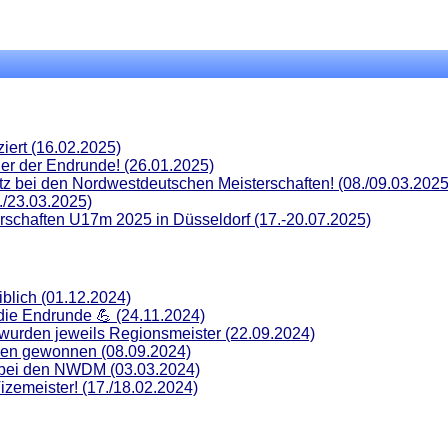
iert (16.02.2025)
ner der Endrunde! (26.01.2025)
atz bei den Nordwestdeutschen Meisterschaften! (08./09.03.2025
/23.03.2025)
rschaften U17m 2025 in Düsseldorf (17.-20.07.2025)
lich (01.12.2024)
r die Endrunde 💪 (24.11.2024)
wurden jeweils Regionsmeister (22.09.2024)
sen gewonnen (08.09.2024)
8 bei den NWDM (03.03.2024)
zemeister! (17./18.02.2024)