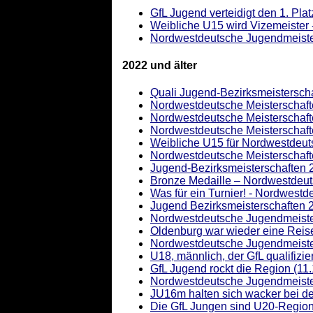
GfL Jugend verteidigt den 1. Pla
Weibliche U15 wird Vizemeister 
Nordwestdeutsche Jugendmeister
2022 und älter
Quali Jugend-Bezirksmeisterscha
Nordwestdeutsche Meisterschafte
Nordwestdeutsche Meisterschaft
Nordwestdeutsche Meisterschafte
Weibliche U15 für Nordwestdeutsc
Nordwestdeutsche Meisterschafte
Jugend-Bezirksmeisterschaften 2
Bronze Medaille – Nordwestdeut
Was für ein Turnier! - Nordwest
Jugend Bezirksmeisterschaften 
Nordwestdeutsche Jugendmeister
Oldenburg war wieder eine Reis
Nordwestdeutsche Jugendmeiste
U18, männlich, der GfL qualifizi
GfL Jugend rockt die Region (11
Nordwestdeutsche Jugendmeiste
JU16m halten sich wacker bei d
Die GfL Jungen sind U20-Regions