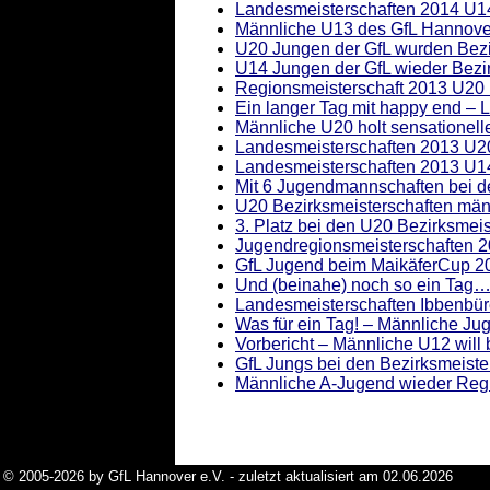
Landesmeisterschaften 2014 U14
Männliche U13 des GfL Hannover 
U20 Jungen der GfL wurden Bezi
U14 Jungen der GfL wieder Bezir
Regionsmeisterschaft 2013 U20 
Ein langer Tag mit happy end –
Männliche U20 holt sensationell
Landesmeisterschaften 2013 U20 
Landesmeisterschaften 2013 U14
Mit 6 Jugendmannschaften bei d
U20 Bezirksmeisterschaften män
3. Platz bei den U20 Bezirksmeis
Jugendregionsmeisterschaften 2
GfL Jugend beim MaikäferCup 201
Und (beinahe) noch so ein Tag…
Landesmeisterschaften Ibbenbüre
Was für ein Tag! – Männliche Ju
Vorbericht – Männliche U12 will
GfL Jungs bei den Bezirksmeister
Männliche A-Jugend wieder Regi
© 2005-2026 by GfL Hannover e.V. - zuletzt aktualisiert am 02.06.2026