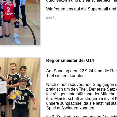
durchsetzten und bis einschließlich hin
Wir freuen uns auf die Superquali und 
(Linda)
Regionsmeister der U14
Am Sonntag dem 22.9.24 fand die Regi
Titel sichern konnten.
Nach einem souveränen Sieg gegen de
praktisch um den Titel. Der erste Sat
tatkräftiger Unterstützung der Mädch
ihre Meisterschaft austrugen) mit viel
unsere Junglachse, da sie jetzt mit s
Spiel aufzwingen konnten.
Im 3. Spiel ging es gegen den Ausrich