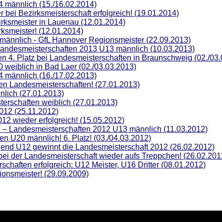
 männlich (15./16.02.2014)
bei Bezirksmeisterschaft erfolgreich! (19.01.2014)
rksmeister in Lauenau (12.01.2014)
ksmeister! (12.01.2014)
männlich - GfL Hannover Regionsmeister (22.09.2013)
 Landesmeisterschaften 2013 U13 männlich (10.03.2013)
en 4. Platz bei Landesmeisterschaften in Braunschweig (02./03
weiblich in Bad Laer (02./03.03.2013)
 männlich (16./17.02.2013)
en Landesmeisterschaften! (27.01.2013)
nlich (27.01.2013)
terschaften weiblich (27.01.2013)
012 (25.11.2012)
2 wieder erfolgreich! (15.05.2012)
 – Landesmeisterschaften 2012 U13 männlich (11.03.2012)
n U20 männlich! 6. Platz! (03./04.03.2012)
gend U12 gewinnt die Landesmeisterschaft 2012 (26.02.2012)
 bei der Landesmeisterschaft wieder aufs Treppchen! (26.02.201
schaften erfolgreich: U12 Meister, U16 Dritter (08.01.2012)
onsmeister! (29.09.2009)