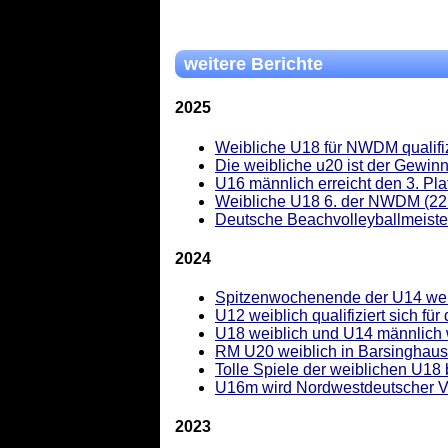
weitere Berichte
2025
Weibliche U18 für NWDM qualifiz
Die weibliche u20 ist der Gewin
U16 männlich erreicht den 3. Pl
Weibliche U18 6. der NWDM (22.
Deutsche Beachvolleyballmeiste
2024
Spitzenwochenende der U14 weib
U12 weiblich qualifiziert sich fü
U18 weiblich und U14 männlich 
RM U20 weiblich in Barsinghau
Tolle Spiele der weiblichen U1
U16m wird Nordwestdeutscher Vi
2023